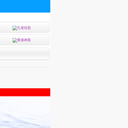
九龙信息
香港神算