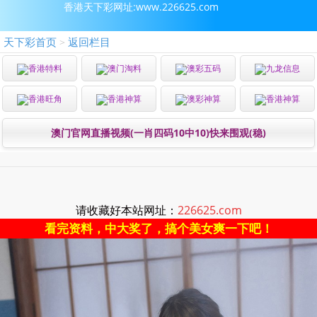
香港天下彩网址:www.226625.com
天下彩首页
返回栏目
>
香港特料
澳门淘料
澳彩五码
九龙信息
香港旺角
香港神算
澳彩神算
香港神算
澳门官网直播视频(一肖四码10中10)快来围观(稳)
请收藏好本站网址：
226625.com
看完资料，中大奖了，搞个美女爽一下吧！